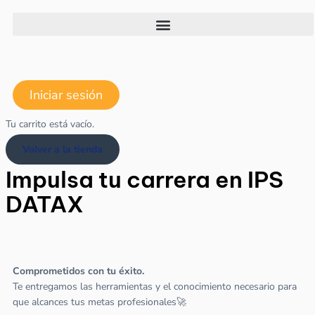
Ir
al
contenido
Iniciar sesión
Tu carrito está vacío.
Volver a la tienda
Impulsa tu carrera en IPS
DATAX
Comprometidos con tu éxito.
Te entregamos las herramientas y el conocimiento necesario para
que alcances tus metas profesionales🚀