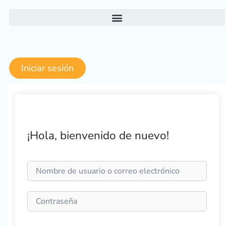
Ir
al
contenido
Iniciar sesión
¡Hola, bienvenido de nuevo!