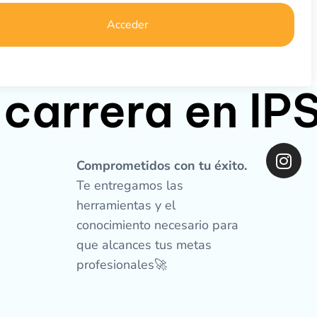
Acceder
 carrera en I
I
n
Comprometidos con tu éxito.
s
Te entregamos las
t
herramientas y el
a
conocimiento necesario para
g
que alcances tus metas
r
profesionales🚀
a
m