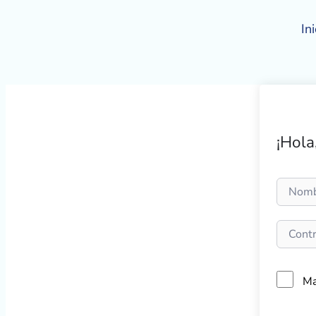
Ir
al
Ini
contenido
¡Hola
Ma