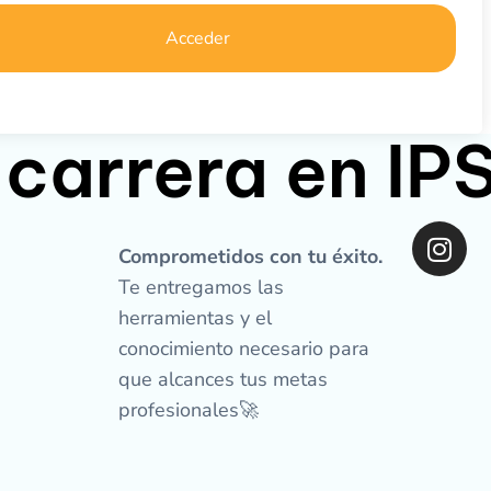
Acceder
 carrera en I
I
n
Comprometidos con tu éxito.
s
Te entregamos las
t
herramientas y el
a
conocimiento necesario para
g
que alcances tus metas
r
profesionales🚀
a
m