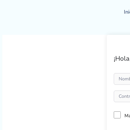
Ir
al
Ini
contenido
¡Hola
Ma