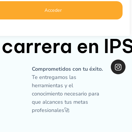
Acceder
 carrera en I
I
n
Comprometidos con tu éxito.
s
Te entregamos las
t
herramientas y el
a
conocimiento necesario para
g
que alcances tus metas
r
profesionales🚀
a
m