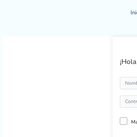
Ir
al
Ini
contenido
¡Hola
Ma