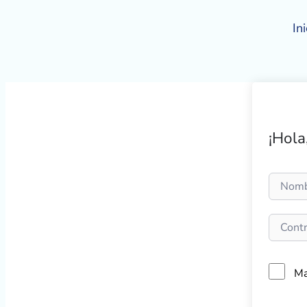
Ir
al
Ini
contenido
¡Hola
Ma