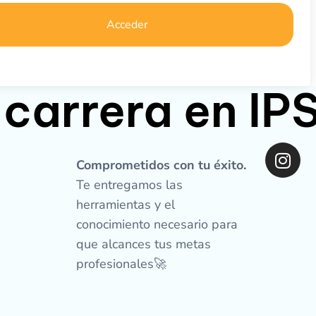
Acceder
 carrera en I
I
n
Comprometidos con tu éxito.
s
Te entregamos las
t
herramientas y el
a
conocimiento necesario para
g
que alcances tus metas
r
profesionales🚀
a
m