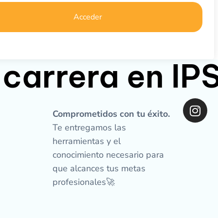
Acceder
 carrera en I
I
n
Comprometidos con tu éxito.
s
Te entregamos las
t
herramientas y el
a
conocimiento necesario para
g
que alcances tus metas
r
profesionales🚀
a
m