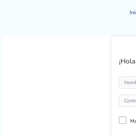
Ir
al
Ini
contenido
¡Hola
Ma