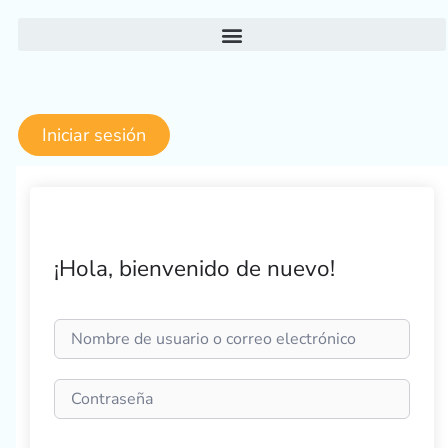
Ir
al
contenido
Iniciar sesión
¡Hola, bienvenido de nuevo!