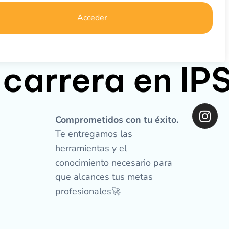
Acceder
 carrera en I
I
n
Comprometidos con tu éxito.
s
Te entregamos las
t
herramientas y el
a
conocimiento necesario para
g
que alcances tus metas
r
profesionales🚀
a
m