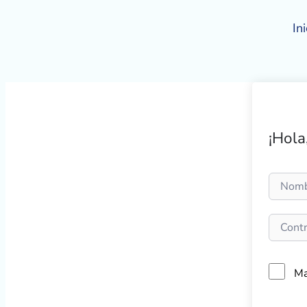
Ir
al
Ini
contenido
¡Hola
Ma