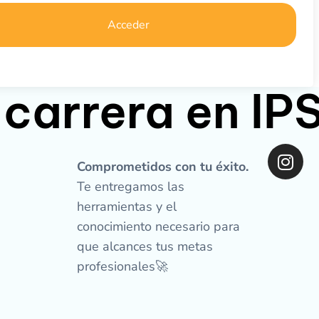
Acceder
 carrera en I
I
n
Comprometidos con tu éxito.
s
Te entregamos las
t
herramientas y el
a
conocimiento necesario para
g
que alcances tus metas
r
profesionales🚀
a
m