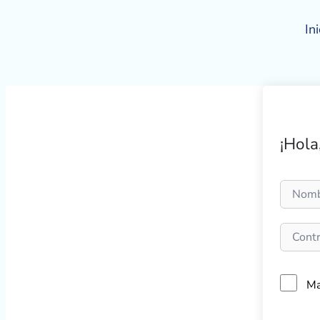
Ir
al
Ini
contenido
¡Hola
Ma