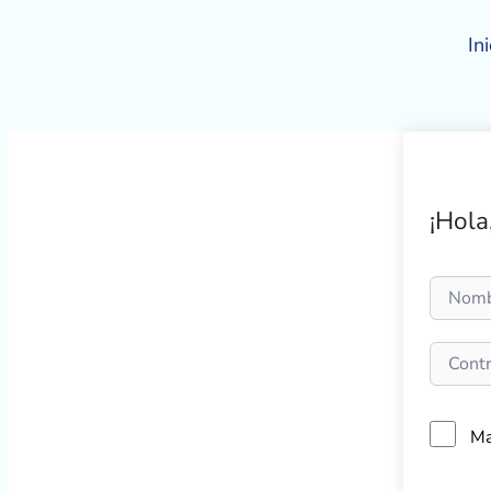
Ir
al
Ini
contenido
¡Hola
Ma