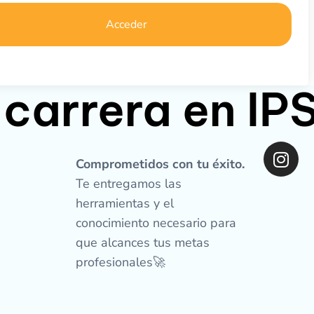
Acceder
 carrera en I
I
n
Comprometidos con tu éxito.
s
Te entregamos las
t
herramientas y el
a
conocimiento necesario para
g
que alcances tus metas
r
profesionales🚀
a
m