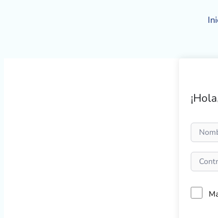
Ir
al
Ini
contenido
¡Hola
Ma