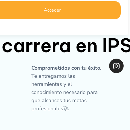
Acceder
 carrera en I
I
n
Comprometidos con tu éxito.
s
Te entregamos las
t
herramientas y el
a
conocimiento necesario para
g
que alcances tus metas
r
profesionales🚀
a
m