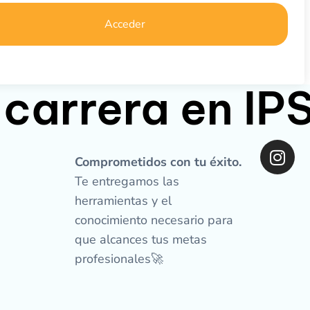
Acceder
 carrera en I
I
n
Comprometidos con tu éxito.
s
Te entregamos las
t
herramientas y el
a
conocimiento necesario para
g
que alcances tus metas
r
profesionales🚀
a
m