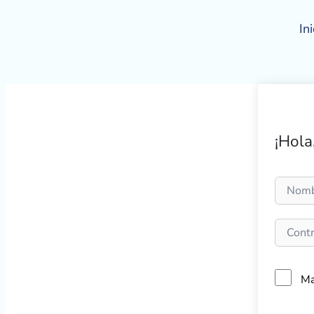
Ir
al
Ini
contenido
¡Hola
Ma