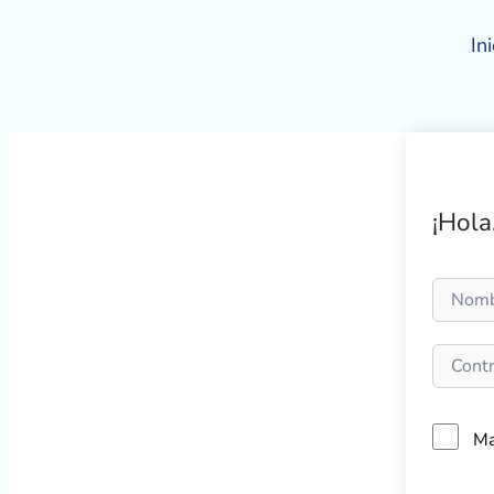
Ir
al
Ini
contenido
¡Hola
Ma