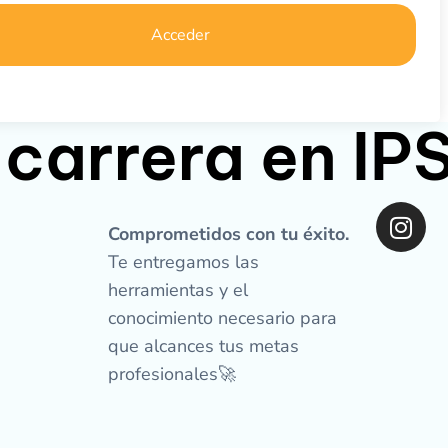
Acceder
 carrera en I
I
n
Comprometidos con tu éxito.
s
Te entregamos las
t
herramientas y el
a
conocimiento necesario para
g
que alcances tus metas
r
profesionales🚀
a
m