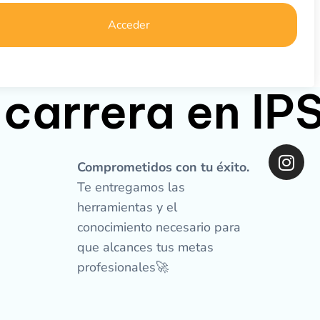
Acceder
 carrera en I
I
n
Comprometidos con tu éxito.
s
Te entregamos las
t
herramientas y el
a
conocimiento necesario para
g
que alcances tus metas
r
profesionales🚀
a
m