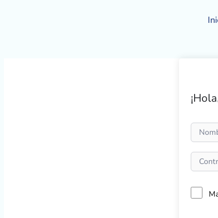
Ir
al
Ini
contenido
¡Hola
Ma