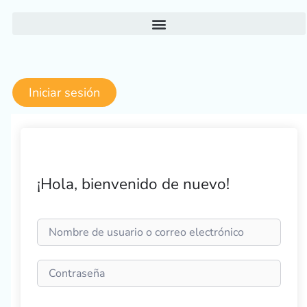
Ir
al
contenido
Iniciar sesión
¡Hola, bienvenido de nuevo!