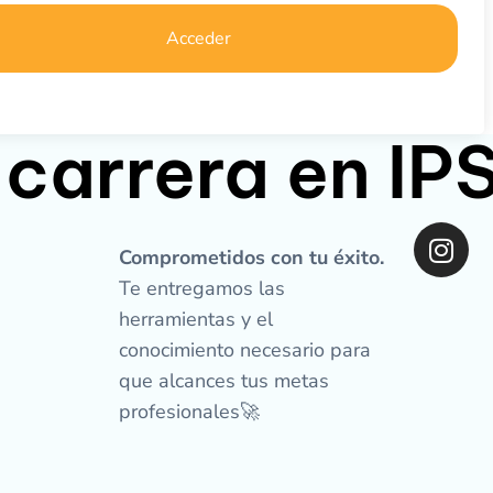
Acceder
 carrera en I
I
n
Comprometidos con tu éxito.
s
Te entregamos las
t
herramientas y el
a
conocimiento necesario para
g
que alcances tus metas
r
profesionales🚀
a
m