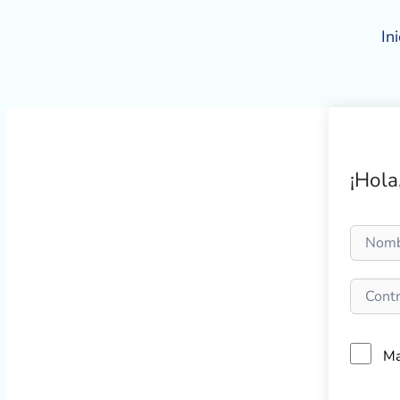
Ir
al
Ini
contenido
¡Hola
Ma