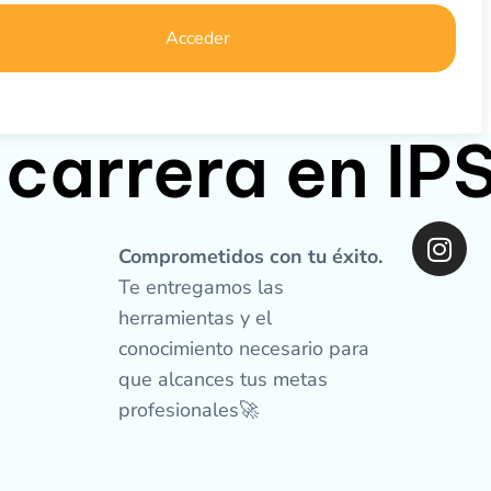
Acceder
 carrera en I
I
n
Comprometidos con tu éxito.
s
Te entregamos las
t
herramientas y el
a
conocimiento necesario para
g
que alcances tus metas
r
profesionales🚀
a
m