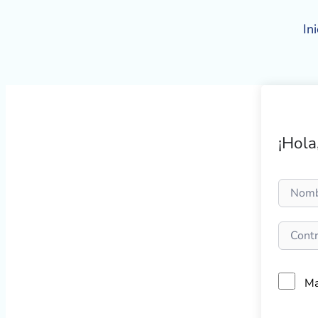
Ir
al
Ini
contenido
¡Hola
Ma