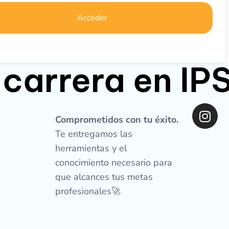
Acceder
 carrera en I
I
n
Comprometidos con tu éxito.
s
Te entregamos las
t
herramientas y el
a
conocimiento necesario para
g
que alcances tus metas
r
profesionales🚀
a
m