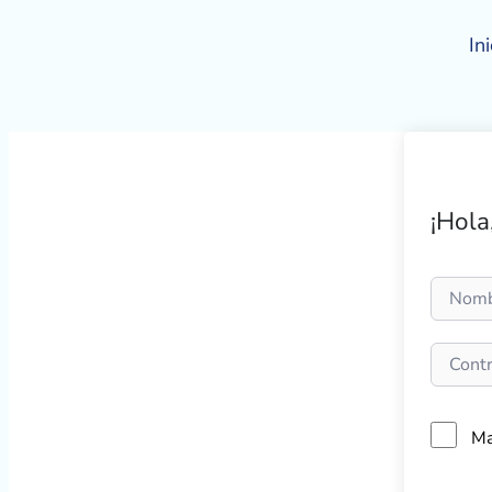
Ir
al
Ini
contenido
¡Hola
Ma