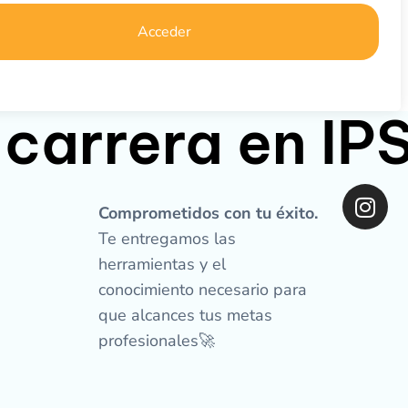
Acceder
 carrera en I
I
n
Comprometidos con tu éxito.
s
Te entregamos las
t
herramientas y el
a
conocimiento necesario para
g
que alcances tus metas
r
profesionales🚀
a
m