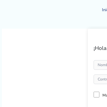
Ir
al
Ini
contenido
¡Hola
Ma