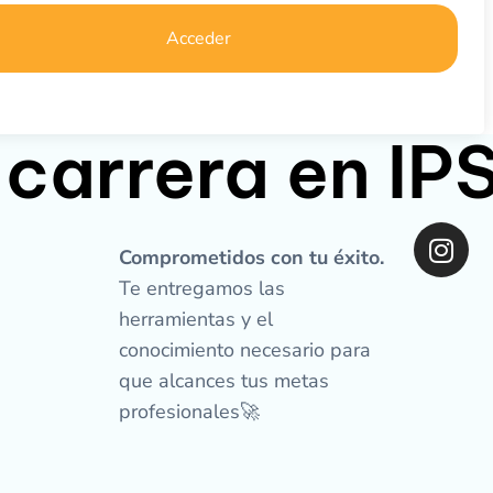
Acceder
 carrera en I
I
n
Comprometidos con tu éxito.
s
Te entregamos las
t
herramientas y el
a
conocimiento necesario para
g
que alcances tus metas
r
profesionales🚀
a
m