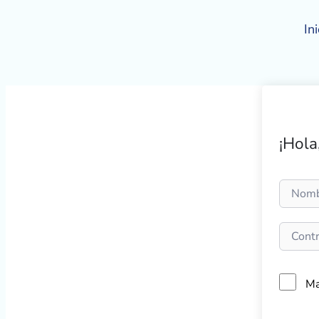
Ir
al
Ini
contenido
¡Hola
Ma