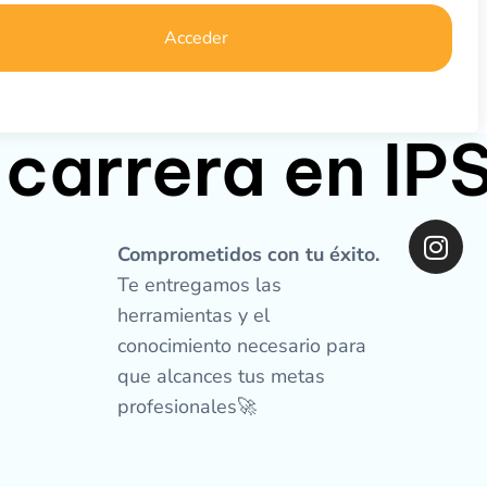
Acceder
 carrera en I
I
n
Comprometidos con tu éxito.
s
Te entregamos las
t
herramientas y el
a
conocimiento necesario para
g
que alcances tus metas
r
profesionales🚀
a
m