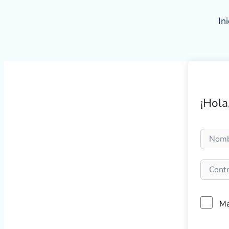
Ir
al
Ini
contenido
¡Hola
Ma