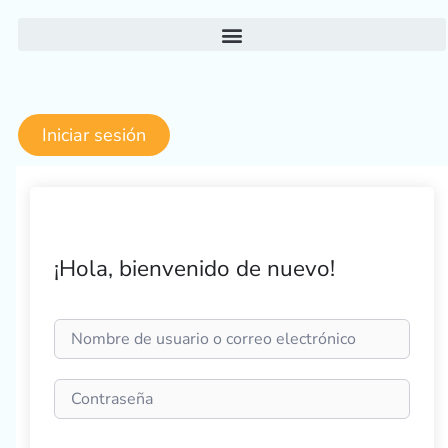
Ir
al
contenido
Iniciar sesión
¡Hola, bienvenido de nuevo!