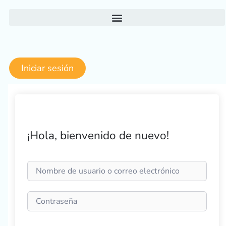
Ir
al
contenido
Iniciar sesión
¡Hola, bienvenido de nuevo!