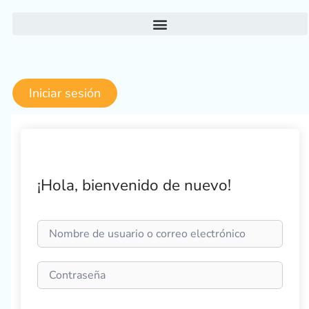
Ir
al
contenido
Iniciar sesión
¡Hola, bienvenido de nuevo!