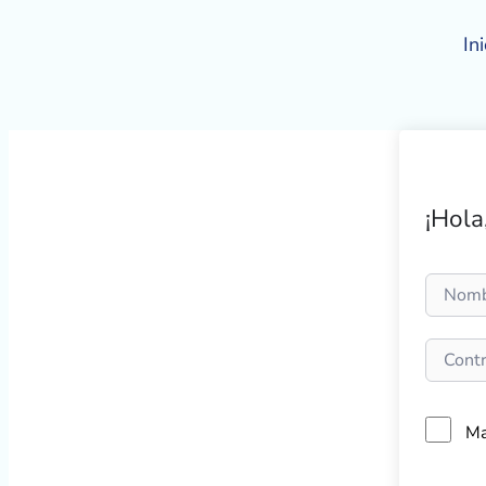
Ir
al
Ini
contenido
¡Hola
Ma