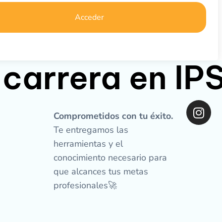
Acceder
 carrera en I
I
n
Comprometidos con tu éxito.
s
Te entregamos las
t
herramientas y el
a
conocimiento necesario para
g
que alcances tus metas
r
profesionales🚀
a
m