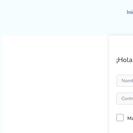
Ir
al
Ini
contenido
¡Hola
Ma