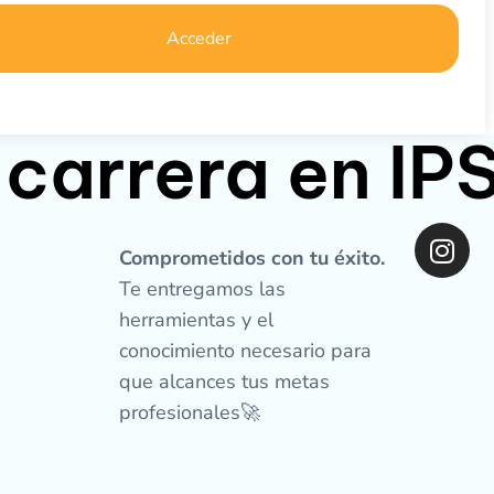
Acceder
 carrera en I
I
n
Comprometidos con tu éxito.
s
Te entregamos las
t
herramientas y el
a
conocimiento necesario para
g
que alcances tus metas
r
profesionales🚀
a
m