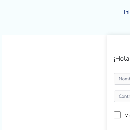
Ir
al
Ini
contenido
¡Hola
Ma