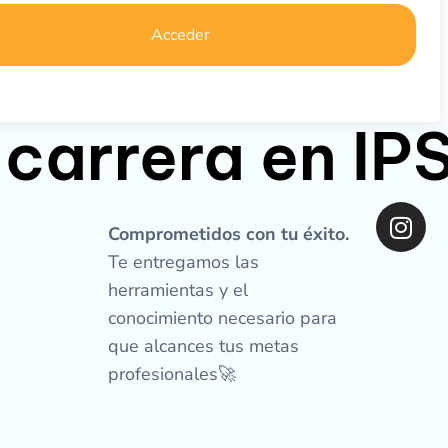
Acceder
 carrera en I
I
n
Comprometidos con tu éxito.
s
Te entregamos las
t
herramientas y el
a
conocimiento necesario para
g
que alcances tus metas
r
profesionales🚀
a
m