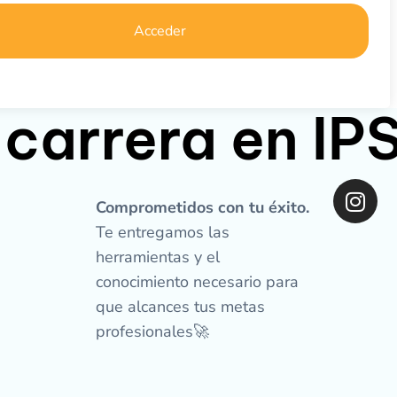
Acceder
 carrera en I
I
n
Comprometidos con tu éxito.
s
Te entregamos las
t
herramientas y el
a
conocimiento necesario para
g
que alcances tus metas
r
profesionales🚀
a
m