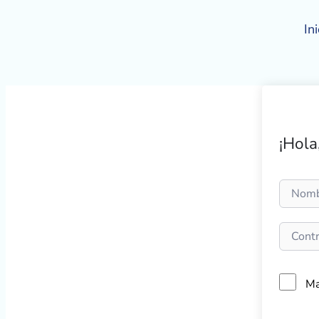
Ir
al
Ini
contenido
¡Hola
Ma