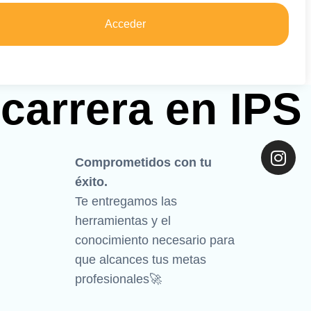
Acceder
 carrera en IP
I
Comprometidos con tu
n
s
éxito.
t
Te entregamos las
a
herramientas y el
g
conocimiento necesario para
r
que alcances tus metas
a
profesionales🚀
m