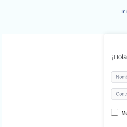
Ir
al
In
contenido
¡Hola
Ma