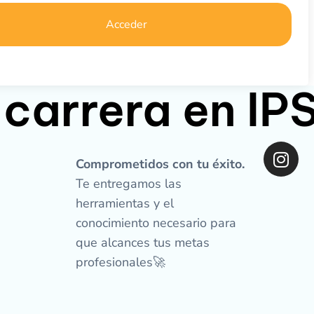
Acceder
 carrera en I
I
n
Comprometidos con tu éxito.
s
Te entregamos las
t
herramientas y el
a
conocimiento necesario para
g
que alcances tus metas
r
profesionales🚀
a
m