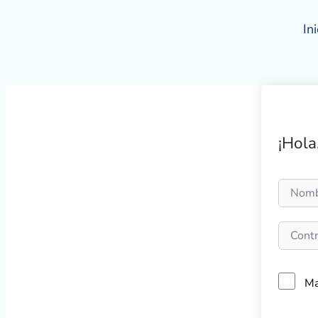
Ir
al
Ini
contenido
¡Hola
Ma