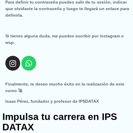
Para definir tu contraseña puedes salir de tu sesión, indicar
que olvidaste la contraseña y luego te llegará un enlace para
definirla.
Si tienes alguna duda, me puedes escribir por instagram o
wsp.
I
W
n
h
s
a
t
t
Finalmente, te deseo mucho éxito en la realización de este
a
s
curso 🚀
g
a
Isaac Pérez, fundador y profesor de IPSDATAX
r
p
a
p
Impulsa tu carrera en IPS
m
DATAX