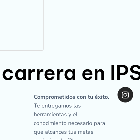
 carrera en I
I
n
Comprometidos con tu éxito.
s
Te entregamos las
t
herramientas y el
a
conocimiento necesario para
g
que alcances tus metas
r