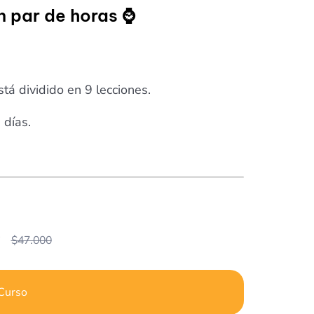
n par de horas ⌚
tá dividido en 9 lecciones.
 días.
0
$
47.000
 Curso