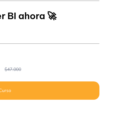
r BI ahora
🚀
0
$
47.000
 Curso