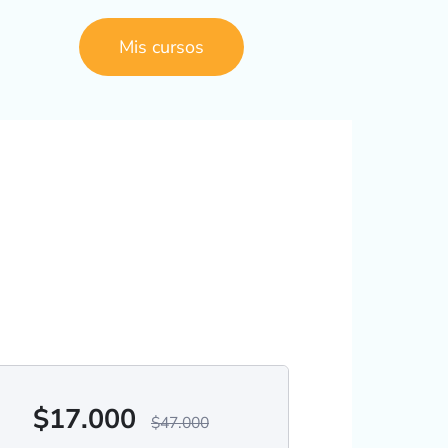
Mis cursos
$
17.000
$
47.000