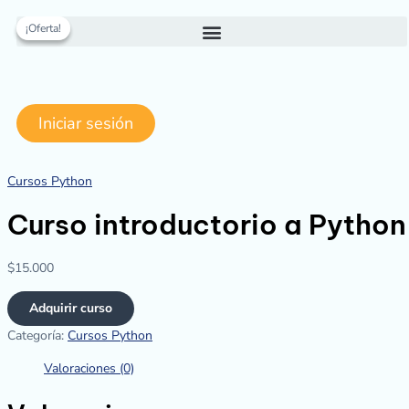
Ir
Curso
El
El
al
introductorio
precio
precio
¡Oferta!
¡Oferta!
contenido
a
original
actual
Python
era:
es:
cantidad
$20.000.
$15.000.
Iniciar sesión
Cursos Python
Curso introductorio a Python
$
15.000
Adquirir curso
Categoría:
Cursos Python
Valoraciones (0)